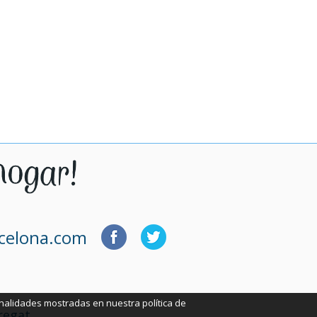
rcelona.com
finalidades mostradas en nuestra política de
regat