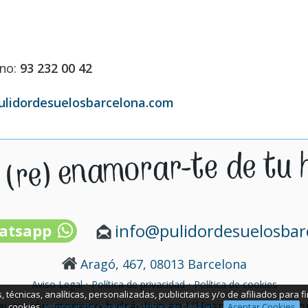
ono:
93 232 00 42
ulidordesuelosbarcelona.com
info@pulidordesuelosba
atsapp
Aragó, 467, 08013 Barcelona
·
·
Aviso Legal
Política de privacidad
Política de cookies
 técnicas, analíticas, personalizadas, publicitarias y/o de afiliados para 
auración mosaico hidráulico en L'Hospitalet de Llob
cookies.
Información Cookies.
Configurar Cookies.
Aceptar Cookies