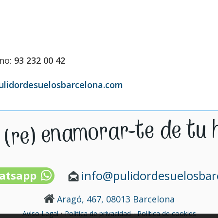
ono:
93 232 00 42
ulidordesuelosbarcelona.com
info@pulidordesuelosba
atsapp
Aragó, 467, 08013 Barcelona
·
·
Aviso Legal
Política de privacidad
Política de cookies