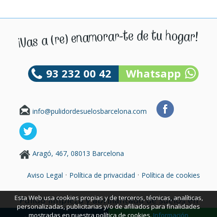
93 232 00 42
Whatsapp
info@pulidordesuelosbarcelona.com
Aragó, 467, 08013 Barcelona
·
·
Aviso Legal
Política de privacidad
Política de cookies
Esta Web usa cookies propias y de terceros, técnicas, analíticas,
Pulido limpieza y abrillantado de suelos en
personalizadas, publicitarias y/o de afiliados para finalidades
Badalona
mostradas en nuestra política de cookies.
Información