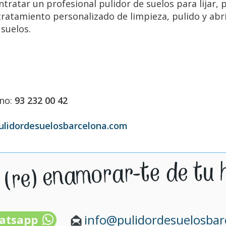
tratar un profesional pulidor de suelos para lijar, pu
atamiento personalizado de limpieza, pulido y abril
 suelos.
ono:
93 232 00 42
ulidordesuelosbarcelona.com
info@pulidordesuelosba
atsapp