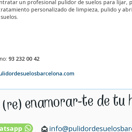
tratar un profesional pulidor de suelos para lijar, pu
atamiento personalizado de limpieza, pulido y abril
 suelos.
ono:
93 232 00 42
ulidordesuelosbarcelona.com
info@pulidordesuelosba
atsapp