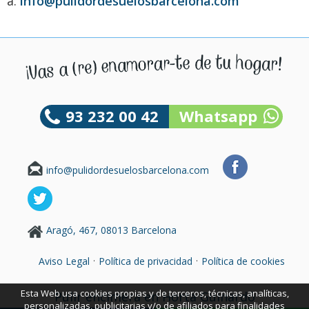
a:
info@pulidordesuelosbarcelona.com
93 232 00 42
Whatsapp
info@pulidordesuelosbarcelona.com
Aragó, 467, 08013 Barcelona
·
·
Aviso Legal
Política de privacidad
Política de cookies
Esta Web usa cookies propias y de terceros, técnicas, analíticas,
Pulir encimera en Horta Guinardó
personalizadas, publicitarias y/o de afiliados para finalidades