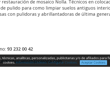
 y restauración de mosaico Nolla. Técnicos en colo
 de pulido para como limpiar suelos antiguos interi
sas con pulidoras y abrillantadoras de última genera
ono:
93 232 00 42
 técnicas, analíticas, personalizadas, publicitarias y/o de afiliados para 
ulidordesuelosbarcelona.com
cookies.
Información Cookies.
Configurar Cookies.
Aceptar Cookies
info@pulidordesuelosba
atsapp