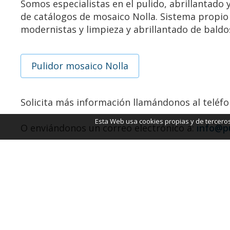
Somos especialistas en el pulido, abrillantado
de catálogos de mosaico Nolla. Sistema propio
modernistas y limpieza y abrillantado de baldo
Pulidor mosaico Nolla
Solicita más información llamándonos al teléf
Esta Web usa cookies propias y de terceros,
O enviándonos un correo electrónico a:
info@p
93 232 00 42
Wh