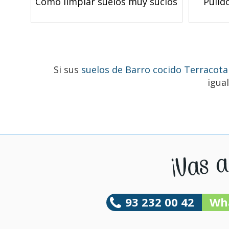
Cómo limpiar suelos muy sucios
Pulid
Si sus
suelos de Barro cocido Terracota
igua
93 232 00 42
Wh