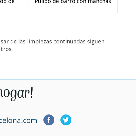
ado de
Pulido de barro con manchas
esar de las limpiezas continuadas siguen
tros.
rcelona.com