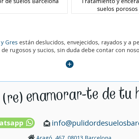
or de suelos Barcelona
Tratamiento y encer
suelos porosos
 y Gres
están deslucidos, envejecidos, rayados y a p
l de rugosos y sucios, sin duda debe contar con noso
+
info@pulidordesuelosba
atsapp
Aragó, 467, 08013 Barcelona