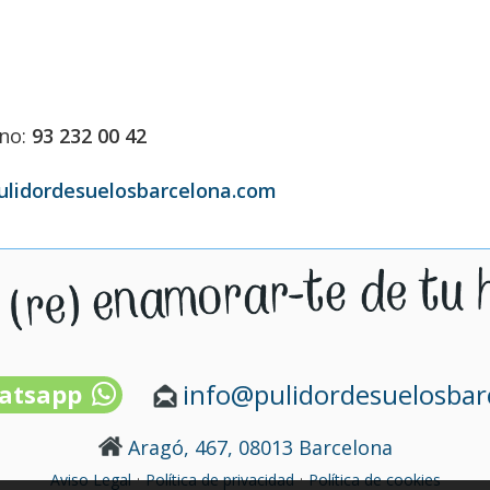
ono:
93 232 00 42
ulidordesuelosbarcelona.com
info@pulidordesuelosba
atsapp
Aragó, 467, 08013 Barcelona
·
·
Aviso Legal
Política de privacidad
Política de cookies